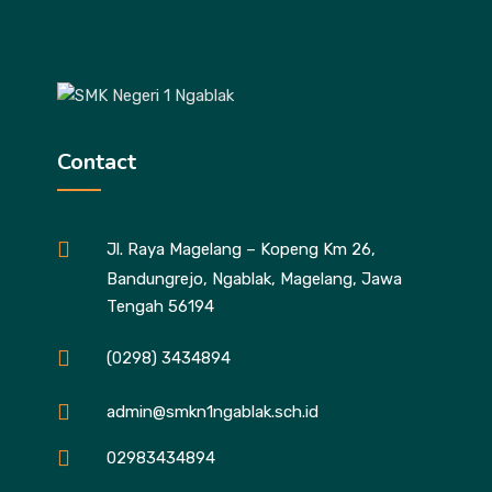
Contact
Jl. Raya Magelang – Kopeng Km 26,
Bandungrejo, Ngablak, Magelang, Jawa
Tengah 56194
(0298) 3434894
admin@smkn1ngablak.sch.id
02983434894