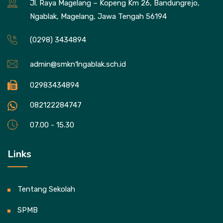
Jl. Raya Magelang – Kopeng Km 26, Bandungrejo,
Ngablak, Magelang, Jawa Tengah 56194
(0298) 3434894
admin@smkn1ngablak.sch.id
02983434894
082122284747
07.00 - 15.30
Links
Tentang Sekolah
SPMB