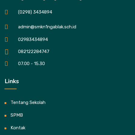
(0298) 3434894
admin@smkn1ngablak.sch.id
02983434894
082122284747
07.00 - 15.30
Links
Tentang Sekolah
SPMB
Kontak