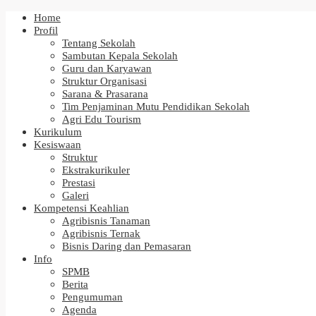
Home
Profil
Tentang Sekolah
Sambutan Kepala Sekolah
Guru dan Karyawan
Struktur Organisasi
Sarana & Prasarana
Tim Penjaminan Mutu Pendidikan Sekolah
Agri Edu Tourism
Kurikulum
Kesiswaan
Struktur
Ekstrakurikuler
Prestasi
Galeri
Kompetensi Keahlian
Agribisnis Tanaman
Agribisnis Ternak
Bisnis Daring dan Pemasaran
Info
SPMB
Berita
Pengumuman
Agenda