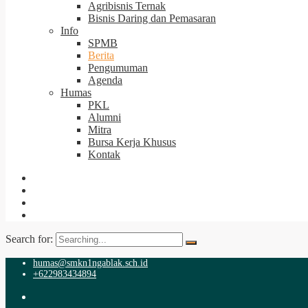
Agribisnis Ternak
Bisnis Daring dan Pemasaran
Info
SPMB
Berita
Pengumuman
Agenda
Humas
PKL
Alumni
Mitra
Bursa Kerja Khusus
Kontak
Search for:
humas@smkn1ngablak.sch.id
+622983434894