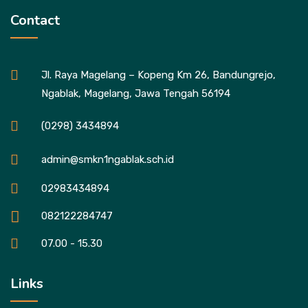
Contact
Jl. Raya Magelang – Kopeng Km 26, Bandungrejo,
Ngablak, Magelang, Jawa Tengah 56194
(0298) 3434894
admin@smkn1ngablak.sch.id
02983434894
082122284747
07.00 - 15.30
Links