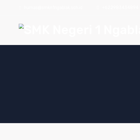
humas@smkn1ngablak.sch.id
+622983434894