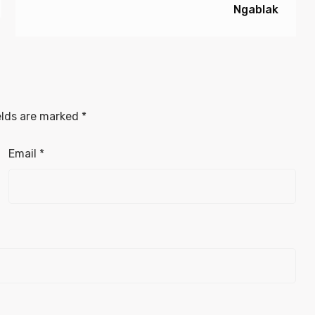
Ngablak
elds are marked
*
Email
*