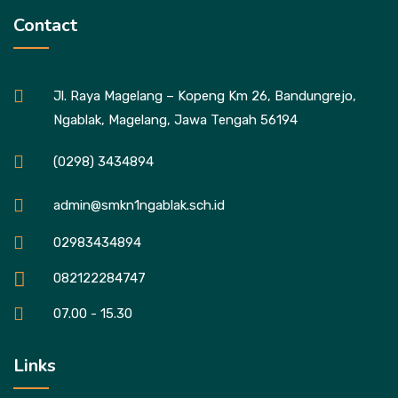
Contact
Jl. Raya Magelang – Kopeng Km 26, Bandungrejo,
Ngablak, Magelang, Jawa Tengah 56194
(0298) 3434894
admin@smkn1ngablak.sch.id
02983434894
082122284747
07.00 - 15.30
Links