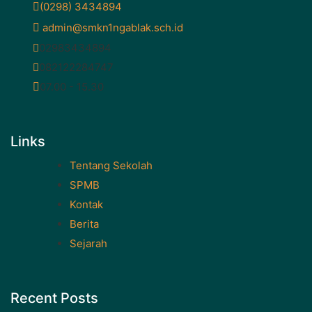
(0298) 3434894
admin@smkn1ngablak.sch.id
02983434894
082122284747
07.00 - 15.30
Links
Tentang Sekolah
SPMB
Kontak
Berita
Sejarah
Recent Posts