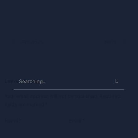
Previous
Next
Leave a Reply
Your email address will not be published.
Required
fields are marked
*
Name
*
Email
*