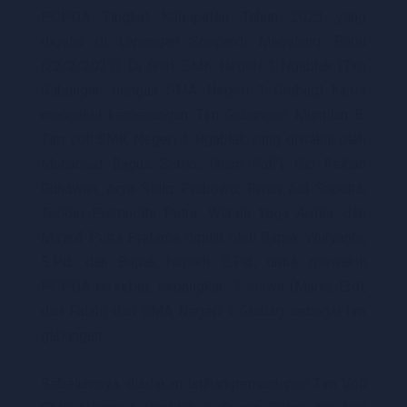
POPDA Tingkat Kabupaten Tahun 2023 yang
digelar di Lapangan Soepardi Magelang, Rabu
(22/2/2023). Di final, SMK Negeri 1 Ngablak (Tim
Gabungan dengan SMA Negeri 1 Grabag) harus
mengakui kemenangan Tim Gabungan Muntilan B.
Tim voli SMK Negeri 1 Ngablak yang diwakili oleh
Muhamad Bagus Satrio, Ilham Rafi’i, Gio Reihan
Gunawan, Arya Sidiq Prabowo, Rivan Adi Saputra,
Teddio Pramudita Putra, Wanda Yoga Ardita, dan
Ma’arif Putra Pratama dipilih oleh Bapak Wuryanta,
S.Pd., dan Bapak Ismadi, S.Pd., untuk mewakili
POPDA tersebut, sedangkan 3 siswa (Mario, Erdi,
dan Falah) dari SMA Negeri 1 Grabag sebagai tim
gabungan.
Sebelumnya, diadakan latihan pemantapan Tim Voli