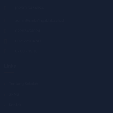
(0298) 3434894
admin@smkn1ngablak.sch.id
02983434894
082122284747
07.00 - 15.30
Links
Tentang Sekolah
SPMB
Kontak