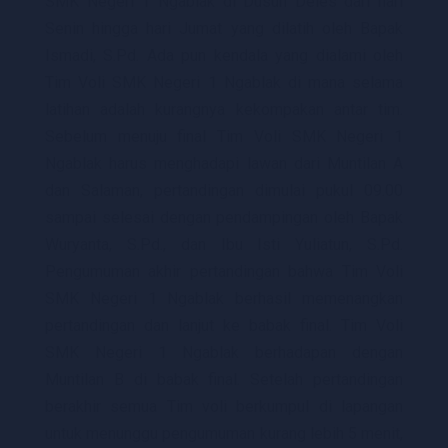
SMK Negeri 1 Ngablak di Dusun Deles dari hari
Senin hingga hari Jumat yang dilatih oleh Bapak
Ismadi, S.Pd. Ada pun kendala yang dialami oleh
Tim Voli SMK Negeri 1 Ngablak di mana selama
latihan adalah kurangnya kekompakan antar tim.
Sebelum menuju final Tim Voli SMK Negeri 1
Ngablak harus menghadapi lawan dari Muntilan A
dan Salaman, pertandingan dimulai pukul 09.00
sampai selesai dengan pendampingan oleh Bapak
Wuryanta, S.Pd., dan Ibu Isti Yuliatun, S.Pd.
Pengumuman akhir pertandingan bahwa Tim Voli
SMK Negeri 1 Ngablak berhasil memenangkan
pertandingan dan lanjut ke babak final. Tim Voli
SMK Negeri 1 Ngablak berhadapan dengan
Muntilan B di babak final. Setelah pertandingan
berakhir semua Tim voli berkumpul di lapangan
untuk menunggu pengumuman kurang lebih 5 menit,