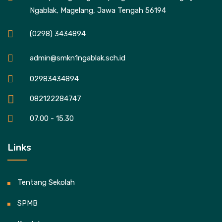
Ngablak, Magelang, Jawa Tengah 56194
(0298) 3434894
admin@smkn1ngablak.sch.id
02983434894
082122284747
07.00 - 15.30
Links
Tentang Sekolah
SPMB