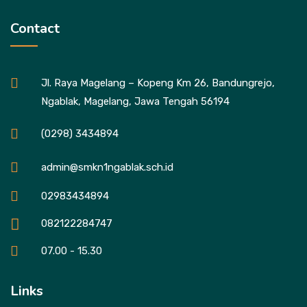
Contact
Jl. Raya Magelang – Kopeng Km 26, Bandungrejo,
Ngablak, Magelang, Jawa Tengah 56194
(0298) 3434894
admin@smkn1ngablak.sch.id
02983434894
082122284747
07.00 - 15.30
Links