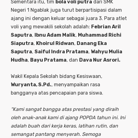
Sementara itu, tim
bola voli putra
dari SMK
Negeri 1 Ngablak juga turut berpartisipasi dalam
ajang ini dengan keluar sebagai juara 3. Para atlet
voli yang mewakili sekolah adalah:
Febrian Aril
Saputra
,
Ibnu Adam Malik
,
Muhammad Richi
Siaputra
,
Khoirul Ridwan
,
Danang Eka
Saputra
,
Saiful Indra Pratama
,
Wahyu Mulia
Hudha
,
Bayu Pratama
, dan
Dava Nur Asrori.
Wakil Kepala Sekolah bidang Kesiswaan,
Wuryanta, S.Pd.
, menyampaikan rasa
bangganya atas pencapaian para siswa.
“Kami sangat bangga atas prestasi yang diraih
oleh anak-anak kami di ajang POPDA tahun ini. Ini
adalah buah dari kerja keras, latihan rutin, dan
semangat pantang menyerah. Semoga