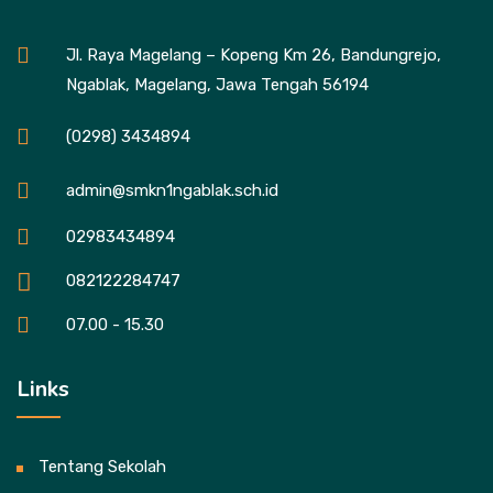
Jl. Raya Magelang – Kopeng Km 26, Bandungrejo,
Ngablak, Magelang, Jawa Tengah 56194
(0298) 3434894
admin@smkn1ngablak.sch.id
02983434894
082122284747
07.00 - 15.30
Links
Tentang Sekolah