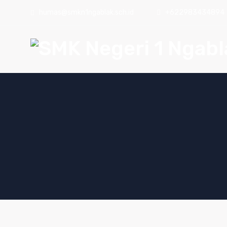
humas@smkn1ngablak.sch.id
+622983434894