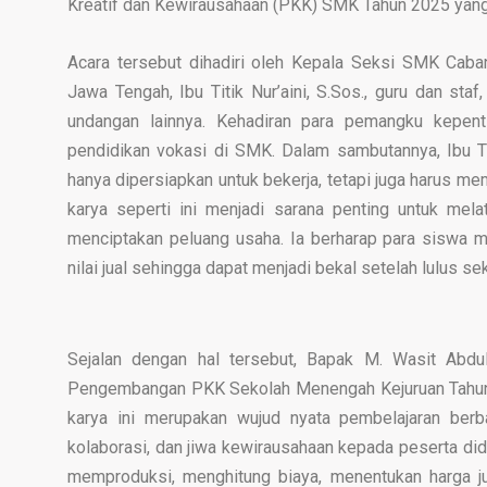
Kreatif dan Kewirausahaan (PKK) SMK Tahun 2025 yang
Acara tersebut dihadiri oleh Kepala Seksi SMK Cab
Jawa Tengah, Ibu Titik Nur’aini, S.Sos., guru dan sta
undangan lainnya. Kehadiran para pemangku kepent
pendidikan vokasi di SMK. Dalam sambutannya, Ibu T
hanya dipersiapkan untuk bekerja, tetapi juga harus m
karya seperti ini menjadi sarana penting untuk mela
menciptakan peluang usaha. Ia berharap para siswa
nilai jual sehingga dapat menjadi bekal setelah lulus se
Sejalan dengan hal tersebut, Bapak M. Wasit Abdu
Pengembangan PKK Sekolah Menengah Kejuruan Tahun
karya ini merupakan wujud nyata pembelajaran berba
kolaborasi, dan jiwa kewirausahaan kepada peserta didi
memproduksi, menghitung biaya, menentukan harga jua