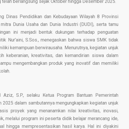
 telah berlangsung sejak Oktober hingga Desember 2025.
ang Dinas Pendidikan dan Kebudayaan Wilayah 8 Provinsi
f, mitra Dunia Usaha dan Dunia Industri (DUDI), serta tamu
ingan ini menjadi bentuk dukungan terhadap penguatan
itik Nur’aini, S.Sos., menegaskan bahwa siswa SMK tidak
emiliki kemampuan berwirausaha. Menurutnya, kegiatan unjuk
tih keberanian, kreativitas, dan kemandirian siswa dalam
 mampu mengembangkan produk yang inovatif dan memiliki
kolah.
l Aziz, S.P., selaku Ketua Program Bantuan Pemerintah
 2025 dalam sambutannya mengungkapkan kegiatan unjuk
sis proyek yang menanamkan nilai kreativitas, inovasi,
k, melalui program ini peserta didik belajar merancang ide,
l hingga mempresentasikan hasil karya. Hal ini diyakini