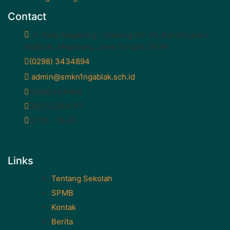
Contact
Jl. Raya Magelang – Kopeng Km 26, Bandungrejo,
Ngablak, Magelang, Jawa Tengah 56194
(0298) 3434894
admin@smkn1ngablak.sch.id
02983434894
082122284747
07.00 - 15.30
Links
Tentang Sekolah
SPMB
Kontak
Berita