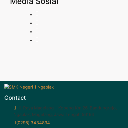
Media Sosial
Contact
Jl. Raya Magelang – Kopeng Km 26, Bandungrejo,
Ngablak, Magelang, Jawa Tengah 56194
(0298) 3434894