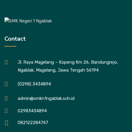
Contact
Jl. Raya Magelang – Kopeng Km 26, Bandungrejo,
Ngablak, Magelang, Jawa Tengah 56194
(0298) 3434894
admin@smkn1ngablak.sch.id
02983434894
082122284747