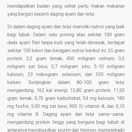
m
endapatkan badan yang sehat perlu makan makanan
yang bergizi seperti daging ayam dan telur.
Di dalam
daging ayam dan telur memiliki nutrisi yang baik
bagi tubuh. Dalam satu potong atau sekitar 100 gram
dada ayam filet tanpa kulit yang telah dimasak, terdapat
sekitar 150 kalori dan beragam nutrisi berikut ini:
25 gram
protein
;
3,2 gram lemak
;
450 miligram natrium
;
0,5
miligram zat besi
;
0,7 miligram zinc
;
5-10 miligram
kalsium
;
23 mikrogram selenium
; dan
330 miligram
kalium. Sedangkan dalam 80-100 gram telur
mengandung:
162 kal energi
;
12
,
80 gram protein
;
11
,
50
gram lemak
;
0
,
70 gram karbohidrat
;
54 mg kalsium
;
180
mg fosfor
;
3
,
00 mg zat besi
;
900 IU vitamin A
; dan
0
,
10
mg vitamin B. Daging ayam
dan telur sama
–
sama
mengandung protein tinggi yang berguna bagi tubuh di
antaranya menghasilkan enzim dan hormon, memperbaiki