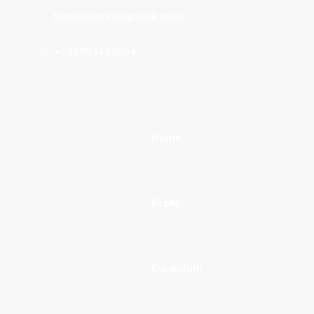
humas@smkn1ngablak.sch.id
+622983434894
Home
Profil
Kurikulum