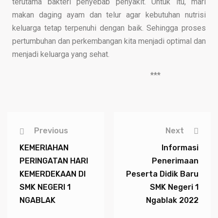
terutama bakteri penyebab penyakit. Untuk itu
,
mari
makan daging ayam dan telu
r
agar kebutuhan nutrisi
keluarga tetap terpenuhi dengan baik.
Sehingga proses
pertumbuhan dan perkembangan kita menjadi optima
l
dan
menjadi keluarga yang sehat.
***
Previous
Next
KEMERIAHAN
Informasi
PERINGATAN HARI
Penerimaan
KEMERDEKAAN DI
Peserta Didik Baru
SMK NEGERI 1
SMK Negeri 1
NGABLAK
Ngablak 2022