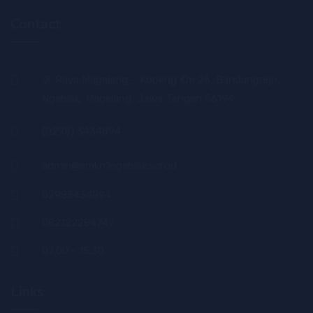
Contact
Jl. Raya Magelang – Kopeng Km 26, Bandungrejo,
Ngablak, Magelang, Jawa Tengah 56194
(0298) 3434894
admin@smkn1ngablak.sch.id
02983434894
082122284747
07.00 - 15.30
Links