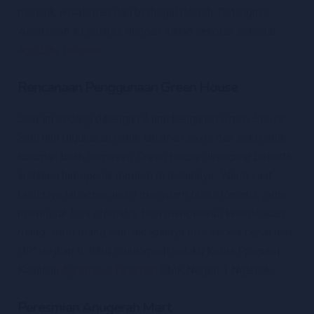
menarik wisatawan dari berbagai daerah. Datangnya
wisatawan ini selaras dengan tujuan sekolah sebagai
Agri Edu Tourism.
Rencanaan Penggunaan Green House
Saat ini sedang dibangun 2 unit bangunan
Green House.
Satu unit digunakan untuk tanaman sayur dan satu untuk
tanaman buah semusim. Green House dirancang beserta
instalasi hidroponik modern di dalamnya.
“Nanti saat
budidaya tanaman, ingin menyiram bisa otomatis, ingin
memupuk bisa otomatis, bisa mengetahui kelembaban
ruang, suhu ruang dan sebagainya bisa secera cepat dari
HP”
ungkap Ir. Bibit Susilomurti selaku Ketua Program
Keahlian
Agribisnis Tanaman
SMK Negeri 1 Ngablak.
Peresmian Anugerah Mart