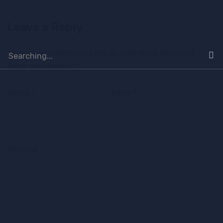
Leave a Reply
Your email address will not be published.
Required
fields are marked
*
Name
*
Email
*
Website