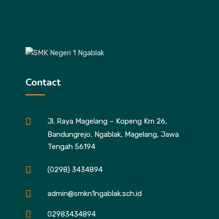
Contact
Jl. Raya Magelang – Kopeng Km 26,
Bandungrejo, Ngablak, Magelang, Jawa
Tengah 56194
(0298) 3434894
admin@smkn1ngablak.sch.id
02983434894