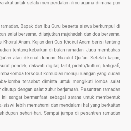
arakat untuk selalu memperdalam ilmu agama di mana pun
n ramadan, Bapak dan Ibu Guru beserta siswa berkumpul di
an salat bersama, dilanjutkan mujahadah dan doa bersama.
 Khoirul Anam. Kajian dari Gus Khoirul Anam berisi tentang
emudian tentang kebaikan di bulan ramadan. Juga membahas
ur’an atau dikenal dengan Nuzulul Qur’an. Setelah kajian,
at pendek, dakwah digital, tartil, pidato/kultum, kaligrafi,
lomba-lomba tersebut kemudian menuju ruangan yang sudah
mba-lomba tersebut diminta untuk mengikuti lomba salat
ir ditutup dengan salat zuhur berjamaah. Pesantren ramadan
an ini sangat bermanfaat sebagai sarana untuk membentuk
wa-siswi lebih memahami dan mendalami hal yang berkaitan
hidupan sehari-hari. Sampai jumpa di pesantren ramadan