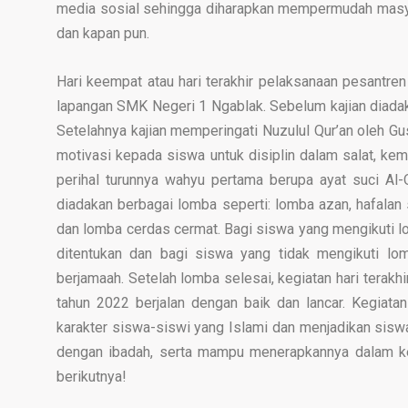
media sosial sehingga diharapkan mempermudah masy
dan kapan pun.
Hari keempat atau hari terakhir pelaksanaan pesantre
lapangan SMK Negeri 1 Ngablak. Sebelum kajian diadak
Setelahnya kajian memperingati Nuzulul Qur’an oleh Gus
motivasi kepada siswa untuk disiplin dalam salat, k
perihal turunnya wahyu pertama berupa ayat suci Al-Q
diadakan berbagai lomba seperti: lomba azan, hafalan sur
dan lomba cerdas cermat. Bagi siswa yang mengikuti 
ditentukan dan bagi siswa yang tidak mengikuti lo
berjamaah. Setelah lomba selesai, kegiatan hari terakh
tahun 2022 berjalan dengan baik dan lancar. Kegiat
karakter siswa-siswi yang Islami dan menjadikan sis
dengan ibadah, serta mampu menerapkannya dalam ke
berikutnya!