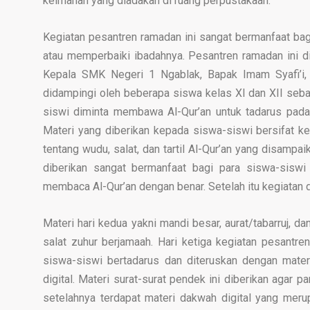
keimanan yang diadakan di ruang perpustakaan.
Kegiatan pesantren ramadan ini sangat bermanfaat b
atau memperbaiki ibadahnya. Pesantren ramadan ini d
Kepala SMK Negeri 1 Ngablak, Bapak Imam Syafi’i, 
didampingi oleh beberapa siswa kelas XI dan XII seb
siswi diminta membawa Al-Qur’an untuk tadarus pada s
Materi yang diberikan kepada siswa-siswi bersifat k
tentang wudu, salat, dan tartil Al-Qur’an yang disamp
diberikan sangat bermanfaat bagi para siswa-siswi
membaca Al-Qur’an dengan benar. Setelah itu kegiatan d
Materi hari kedua yakni mandi besar, aurat/tabarruj, 
salat zuhur berjamaah. Hari ketiga kegiatan pesantr
siswa-siswi bertadarus dan diteruskan dengan mater
digital. Materi surat-surat pendek ini diberikan agar
setelahnya terdapat materi dakwah digital yang me