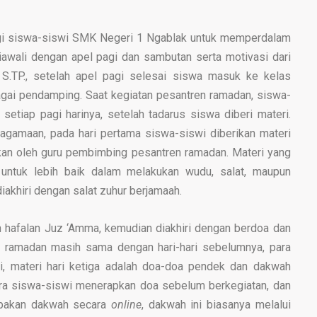
agi siswa-siswi SMK Negeri 1 Ngablak untuk memperdalam
iawali dengan apel pagi dan sambutan serta motivasi dari
S.TP., setelah apel pagi selesai siswa masuk ke kelas
agai pendamping. Saat kegiatan pesantren ramadan, siswa-
etiap pagi harinya, setelah tadarus siswa diberi materi.
eagamaan, pada hari pertama siswa-siswi diberikan materi
aikan oleh guru pembimbing pesantren ramadan. Materi yang
 untuk lebih baik dalam melakukan wudu, salat, maupun
iakhiri dengan salat zuhur berjamaah.
dan hafalan Juz ‘Amma, kemudian diakhiri dengan berdoa dan
en ramadan masih sama dengan hari-hari sebelumnya, para
i, materi hari ketiga adalah doa-doa pendek dan dakwah
 para siswa-siswi menerapkan doa sebelum berkegiatan, dan
rupakan dakwah secara
online
, dakwah ini biasanya melalui