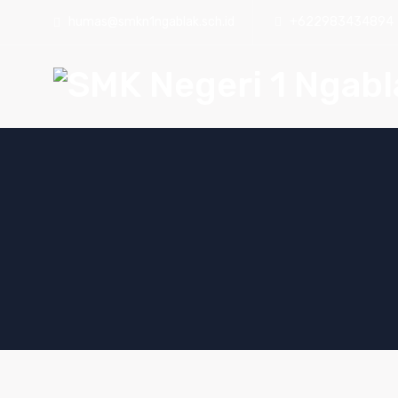
humas@smkn1ngablak.sch.id
+622983434894