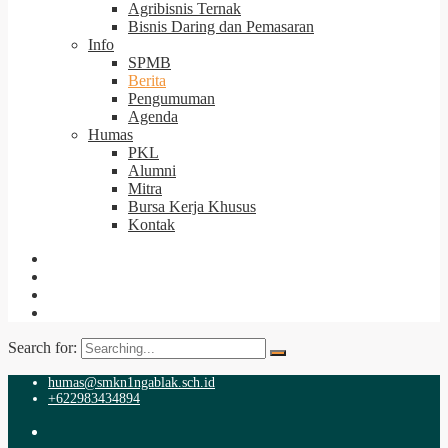
Agribisnis Ternak
Bisnis Daring dan Pemasaran
Info
SPMB
Berita
Pengumuman
Agenda
Humas
PKL
Alumni
Mitra
Bursa Kerja Khusus
Kontak
Search for:
humas@smkn1ngablak.sch.id
+622983434894