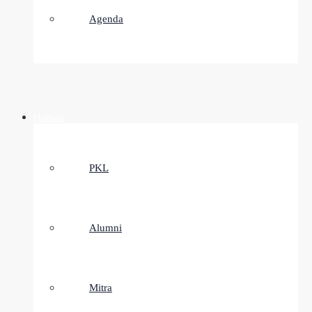
Agenda
Humas
PKL
Alumni
Mitra