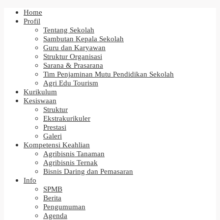
Home
Profil
Tentang Sekolah
Sambutan Kepala Sekolah
Guru dan Karyawan
Struktur Organisasi
Sarana & Prasarana
Tim Penjaminan Mutu Pendidikan Sekolah
Agri Edu Tourism
Kurikulum
Kesiswaan
Struktur
Ekstrakurikuler
Prestasi
Galeri
Kompetensi Keahlian
Agribisnis Tanaman
Agribisnis Ternak
Bisnis Daring dan Pemasaran
Info
SPMB
Berita
Pengumuman
Agenda