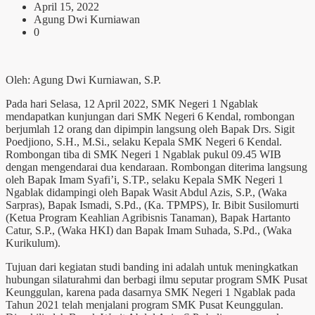
April 15, 2022
Agung Dwi Kurniawan
0
Oleh: Agung Dwi Kurniawan, S.P.
Pada hari Selasa, 12 April 2022, SMK Negeri 1 Ngablak
mendapatkan kunjungan dari SMK Negeri 6 Kendal, rombongan
berjumlah 12 orang dan dipimpin langsung oleh Bapak Drs. Sigit
Poedjiono, S.H., M.Si., selaku Kepala SMK Negeri 6 Kendal.
Rombongan tiba di SMK Negeri 1 Ngablak pukul 09.45 WIB
dengan mengendarai dua kendaraan. Rombongan diterima langsung
oleh Bapak Imam Syafi’i, S.TP., selaku Kepala SMK Negeri 1
Ngablak didampingi oleh Bapak Wasit Abdul Azis, S.P., (Waka
Sarpras), Bapak Ismadi, S.Pd., (Ka. TPMPS), Ir. Bibit Susilomurti
(Ketua Program Keahlian Agribisnis Tanaman), Bapak Hartanto
Catur, S.P., (Waka HKI) dan Bapak Imam Suhada, S.Pd., (Waka
Kurikulum).
Tujuan dari kegiatan studi banding ini adalah untuk meningkatkan
hubungan silaturahmi dan berbagi ilmu seputar program SMK Pusat
Keunggulan, karena pada dasarnya SMK Negeri 1 Ngablak pada
Tahun 2021 telah menjalani program SMK Pusat Keunggulan.