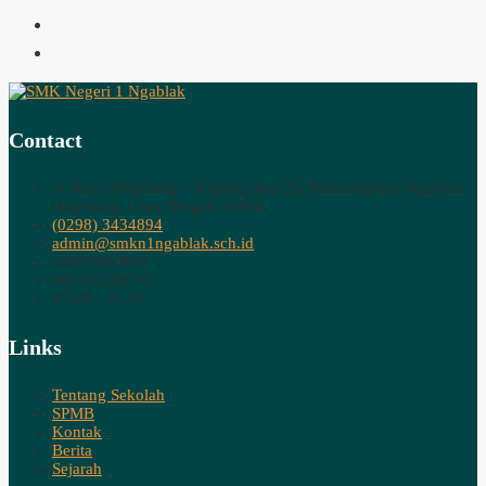
Contact
Jl. Raya Magelang – Kopeng Km 26, Bandungrejo, Ngablak,
Magelang, Jawa Tengah 56194
(0298) 3434894
admin@smkn1ngablak.sch.id
02983434894
082122284747
07.00 - 15.30
Links
Tentang Sekolah
SPMB
Kontak
Berita
Sejarah