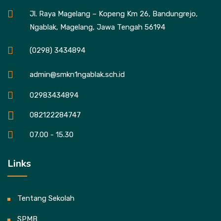
Jl. Raya Magelang – Kopeng Km 26, Bandungrejo,
Ngablak, Magelang, Jawa Tengah 56194
(0298) 3434894
admin@smkn1ngablak.sch.id
02983434894
082122284747
07.00 - 15.30
Links
Tentang Sekolah
SPMB