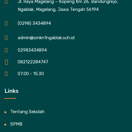
Jl. Raya Magelang – Kopeng Km 26, Bandungrejo,
Ngablak, Magelang, Jawa Tengah 56194
(0298) 3434894
admin@smkn1ngablak.sch.id
02983434894
082122284747
07.00 - 15.30
Links
Tentang Sekolah
SPMB