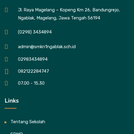
Jl. Raya Magelang – Kopeng Km 26, Bandungrejo,
Ngablak, Magelang, Jawa Tengah 56194
(0298) 3434894
admin@smkn1ngablak.sch.id
02983434894
082122284747
07.00 - 15.30
Links
Tentang Sekolah